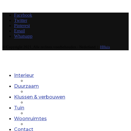
Facebook
Twitter
Pinterest
Email
Whatsapp
© Copyright 2021, Alle rechten voorbehouden - Nederland |
HHuis
Interieur
Duurzaam
Klussen & verbouwen
Tuin
Woonruimtes
Contact