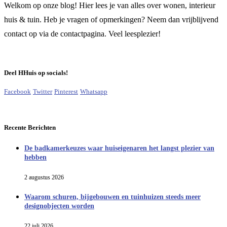
Welkom op onze blog! Hier lees je van alles over wonen, interieur
huis & tuin. Heb je vragen of opmerkingen? Neem dan vrijblijvend
contact op via de contactpagina. Veel leesplezier!
Deel HHuis op socials!
Facebook
Twitter
Pinterest
Whatsapp
Recente Berichten
De badkamerkeuzes waar huiseigenaren het langst plezier van
hebben
2 augustus 2026
Waarom schuren, bijgebouwen en tuinhuizen steeds meer
designobjecten worden
22 juli 2026