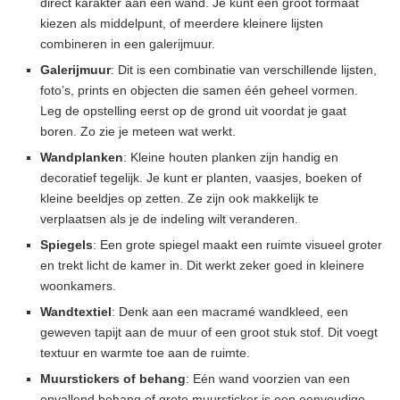
direct karakter aan een wand. Je kunt één groot formaat
kiezen als middelpunt, of meerdere kleinere lijsten
combineren in een galerijmuur.
Galerijmuur
: Dit is een combinatie van verschillende lijsten,
foto’s, prints en objecten die samen één geheel vormen.
Leg de opstelling eerst op de grond uit voordat je gaat
boren. Zo zie je meteen wat werkt.
Wandplanken
: Kleine houten planken zijn handig en
decoratief tegelijk. Je kunt er planten, vaasjes, boeken of
kleine beeldjes op zetten. Ze zijn ook makkelijk te
verplaatsen als je de indeling wilt veranderen.
Spiegels
: Een grote spiegel maakt een ruimte visueel groter
en trekt licht de kamer in. Dit werkt zeker goed in kleinere
woonkamers.
Wandtextiel
: Denk aan een macramé wandkleed, een
geweven tapijt aan de muur of een groot stuk stof. Dit voegt
textuur en warmte toe aan de ruimte.
Muurstickers of behang
: Eén wand voorzien van een
opvallend behang of grote muursticker is een eenvoudige