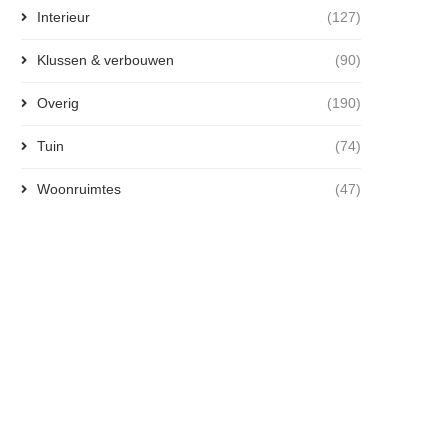
Interieur
(127)
Klussen & verbouwen
(90)
Overig
(190)
Tuin
(74)
Woonruimtes
(47)