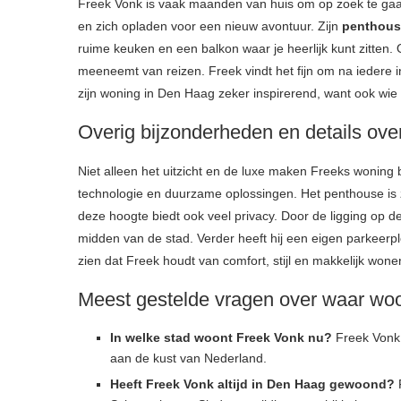
Freek Vonk is vaak maanden van huis om op zoek te gaan na
en zich opladen voor een nieuw avontuur. Zijn
penthous
ruime keuken en een balkon waar je heerlijk kunt zitten. O
meeneemt van reizen. Freek vindt het fijn om na iedere in
zijn woning in Den Haag zeker inspirerend, want ook wie ve
Overig bijzonderheden en details over
Niet alleen het uitzicht en de luxe maken Freeks woning 
technologie en duurzame oplossingen. Het penthouse is zo
deze hoogte biedt ook veel privacy. Door de ligging op de 
midden van de stad. Verder heeft hij een eigen parkeerple
zien dat Freek houdt van comfort, stijl en makkelijk wone
Meest gestelde vragen over waar wo
In welke stad woont Freek Vonk nu?
Freek Vonk 
aan de kust van Nederland.
Heeft Freek Vonk altijd in Den Haag gewoond?
F