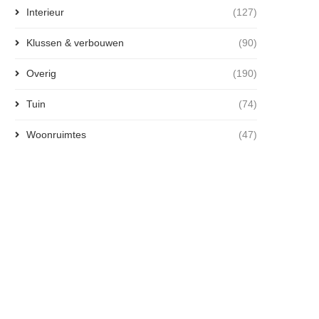
Interieur
(127)
Klussen & verbouwen
(90)
Overig
(190)
Tuin
(74)
Woonruimtes
(47)