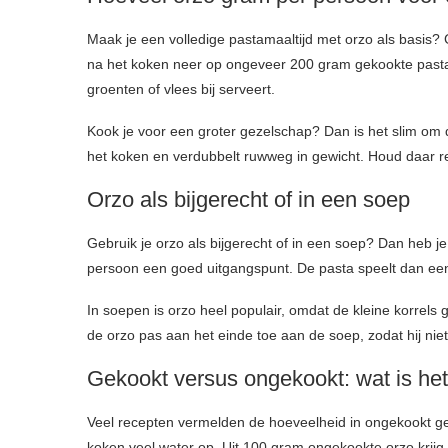
Maak je een volledige pastamaaltijd met orzo als basis
na het koken neer op ongeveer 200 gram gekookte pasta. Da
groenten of vlees bij serveert.
Kook je voor een groter gezelschap? Dan is het slim om 
het koken en verdubbelt ruwweg in gewicht. Houd daar re
Orzo als bijgerecht of in een soep
Gebruik je orzo als bijgerecht of in een soep? Dan heb j
persoon een goed uitgangspunt. De pasta speelt dan een 
In soepen is orzo heel populair, omdat de kleine korrels 
de orzo pas aan het einde toe aan de soep, zodat hij niet 
Gekookt versus ongekookt: wat is het
Veel recepten vermelden de hoeveelheid in ongekookt gew
koken veel water op. Uit 100 gram ongekookte orzo krijg