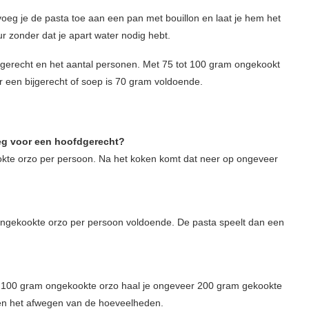
 voeg je de pasta toe aan een pan met bouillon en laat je hem het
r zonder dat je apart water nodig hebt.
t gerecht en het aantal personen. Met 75 tot 100 gram ongekookt
or een bijgerecht of soep is 70 gram voldoende.
eg voor een hoofdgerecht?
okte orzo per persoon. Na het koken komt dat neer op ongeveer
m ongekookte orzo per persoon voldoende. De pasta speelt dan een
it 100 gram ongekookte orzo haal je ongeveer 200 gram gekookte
 en het afwegen van de hoeveelheden.