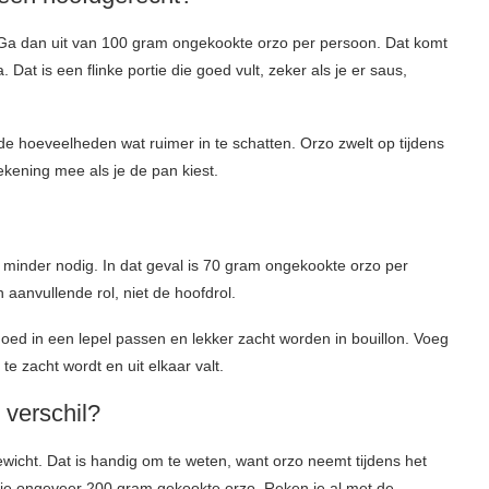
? Ga dan uit van 100 gram ongekookte orzo per persoon. Dat komt
t is een flinke portie die goed vult, zeker als je er saus,
de hoeveelheden wat ruimer in te schatten. Orzo zwelt op tijdens
kening mee als je de pan kiest.
e minder nodig. In dat geval is 70 gram ongekookte orzo per
aanvullende rol, niet de hoofdrol.
goed in een lepel passen en lekker zacht worden in bouillon. Voeg
te zacht wordt en uit elkaar valt.
 verschil?
icht. Dat is handig om te weten, want orzo neemt tijdens het
 je ongeveer 200 gram gekookte orzo. Reken je al met de