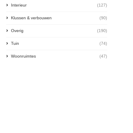
Interieur
(127)
Klussen & verbouwen
(90)
Overig
(190)
Tuin
(74)
Woonruimtes
(47)