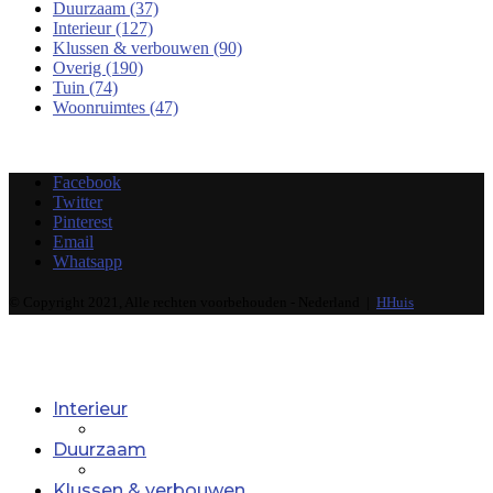
Duurzaam
(37)
Interieur
(127)
Klussen & verbouwen
(90)
Overig
(190)
Tuin
(74)
Woonruimtes
(47)
Facebook
Twitter
Pinterest
Email
Whatsapp
© Copyright 2021, Alle rechten voorbehouden - Nederland |
HHuis
Interieur
Duurzaam
Klussen & verbouwen