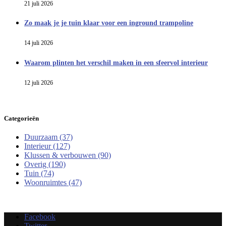
21 juli 2026
Zo maak je je tuin klaar voor een inground trampoline
14 juli 2026
Waarom plinten het verschil maken in een sfeervol interieur
12 juli 2026
Categorieën
Duurzaam
(37)
Interieur
(127)
Klussen & verbouwen
(90)
Overig
(190)
Tuin
(74)
Woonruimtes
(47)
Facebook
Twitter