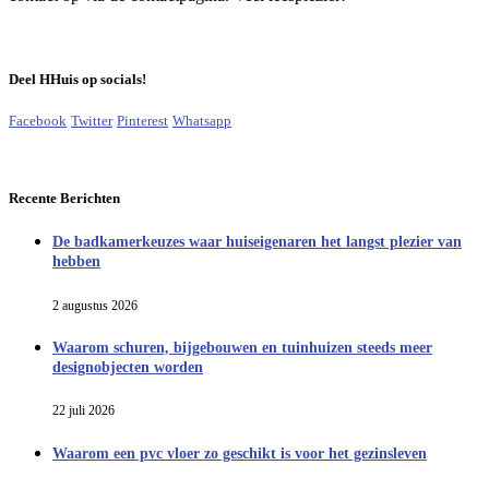
Deel HHuis op socials!
Facebook
Twitter
Pinterest
Whatsapp
Recente Berichten
De badkamerkeuzes waar huiseigenaren het langst plezier van
hebben
2 augustus 2026
Waarom schuren, bijgebouwen en tuinhuizen steeds meer
designobjecten worden
22 juli 2026
Waarom een pvc vloer zo geschikt is voor het gezinsleven