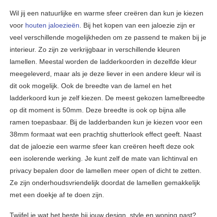
Wil jij een natuurlijke en warme sfeer creëren dan kun je kiezen
voor
houten jaloezieën
. Bij het kopen van een jaloezie zijn er
veel verschillende mogelijkheden om ze passend te maken bij je
interieur. Zo zijn ze verkrijgbaar in verschillende kleuren
lamellen. Meestal worden de ladderkoorden in dezelfde kleur
meegeleverd, maar als je deze liever in een andere kleur wil is
dit ook mogelijk. Ook de breedte van de lamel en het
ladderkoord kun je zelf kiezen. De meest gekozen lamelbreedte
op dit moment is 50mm. Deze breedte is ook op bijna alle
ramen toepasbaar. Bij de ladderbanden kun je kiezen voor een
38mm formaat wat een prachtig shutterlook effect geeft. Naast
dat de jaloezie een warme sfeer kan creëren heeft deze ook
een isolerende werking. Je kunt zelf de mate van lichtinval en
privacy bepalen door de lamellen meer open of dicht te zetten.
Ze zijn onderhoudsvriendelijk doordat de lamellen gemakkelijk
met een doekje af te doen zijn.
Twijfel je wat het beste bij jouw design, style en woning past?