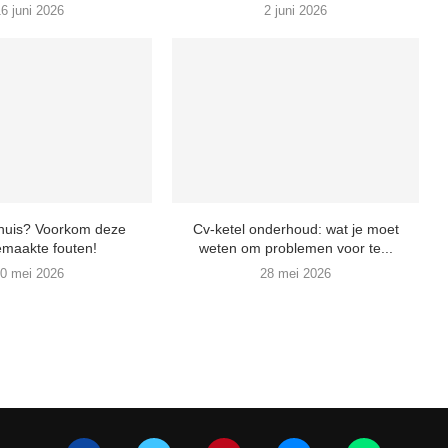
6 juni 2026
2 juni 2026
 huis? Voorkom deze
Cv-ketel onderhoud: wat je moet
emaakte fouten!
weten om problemen voor te...
0 mei 2026
28 mei 2026