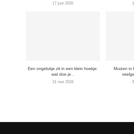
17 juni 2026
1
Een ongelukje zit in een klein hoekje:
Muizen in
wat doe je...
veelg
31 mei 2026
3