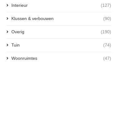
Interieur
(127)
Klussen & verbouwen
(90)
Overig
(190)
Tuin
(74)
Woonruimtes
(47)